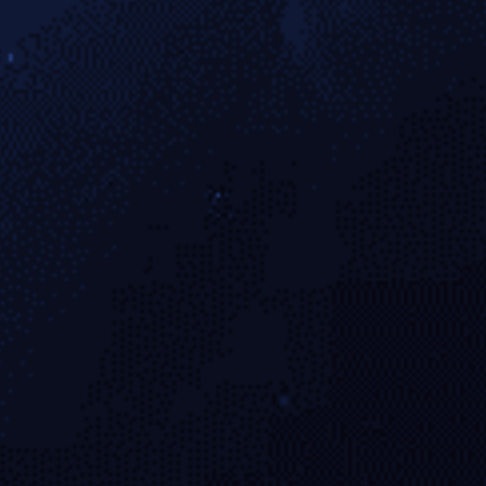
场价值。
的象征，她代表着这座城市以及这支球队对
还是场外形象塑造方面，都渗透着这种精
粉丝，并不断扩展其品牌影响力。
，引进更多具有潜质的新鲜血液，以此来提
始寻求多元化发展，从欧洲赛事到当地社区
务排名还是实际竞技能力上都有着不同程度
而传统豪门如尤文图斯、AC米兰和AS罗马
这样一个充满挑战与机遇并存的大环境下，
辉煌篇章。