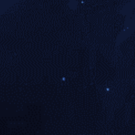
上一篇：
热刺降级几率微乎其微铁锤帮面临…
热门推荐