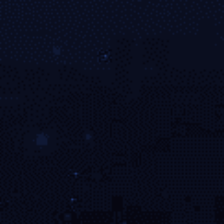
湖人难度大骑
张佳玮谈哈登被捕后保释
拉科布频
事件称其
错失小瓦
2026-07-29
2026-07
联系我们
温州市鹿城区车站大道789号时代广场
support@jonelewis.com
乐
篮