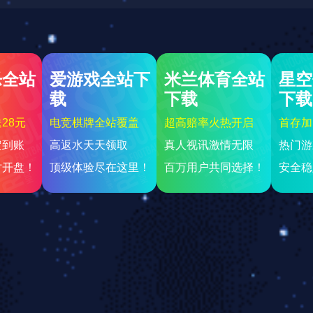
更好地理解意甲各队在全球足球市场中的地位以
1、国米身价领跑
国际米兰作为意甲的领头羊，其球员总身价已超过
及。这不仅反映了国米在引援方面的成功，也彰
个赛季中，国米通过精准引援和年轻球员的培养
尤其是在2020年和2021年，国米获得了联赛
着多名优秀球员如劳塔罗·马丁内斯、尼克洛·巴
备受追捧的人选。同时，国米还注重与赞助商建
此外，国米在中国市场上的影响力也不容小觑。
部吸引了更多商业合作机会，从而为球队带来持
是当前意甲中最具投资价值和发展潜力的一支队
2、尤文图斯的坚韧实力