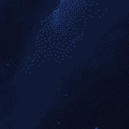
球队核心，为罗马带来了可喜成绩并提升了其市
罗马女神一直以来都被视为勇敢、不屈不挠精神
于胜利的不懈追求。因此，无论是在场上的表现
神。这种文化底蕴使得AS罗马能够赢得更多忠实
为了实现更高目标，罗马管理层还计划加大投资
升整体实力。此外，在商业运营方面，他们也开
活动都积极参与，以确保长期稳定的发展道路。
总结：
从当前的数据来看，各家意甲俱乐部无论是从财
的发展。特别是国际米兰凭借雄厚实力脱颖而出，
则分别展示出了各自独特的发展模式与潜能。在
相信这些俱乐部必将在未来继续书写属于自己的