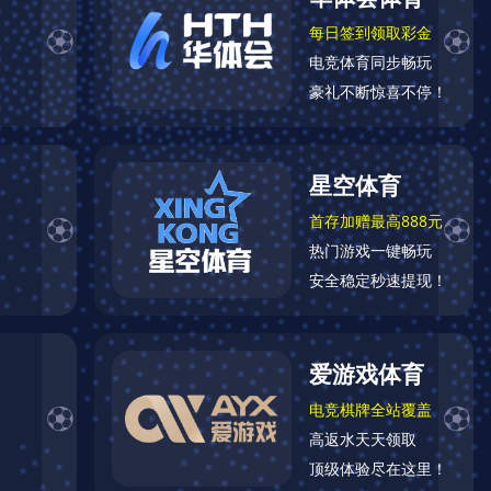
2026-07-06 15:04
51 次阅读
转会市场上的身价一直备受关注。本文将以
的身价进行详细分析。首先，我们将重点介
尤文图斯、AC米兰和AS罗马等传统豪门的
其未来发展趋势。通过这些分析，我们可以