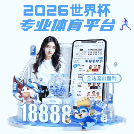
立即注册
乐竞体育
官网 · 权威体
育数据平台
乐竞体育 OFFICIAL WEBSITE
自2022年创立以来，
乐竞体育
致力于为用户提供包括
NBA、英超、欧洲杯、LPL在内的热门赛事直播与数据
服务，广受用户信赖。
立即下载乐竞体育APP