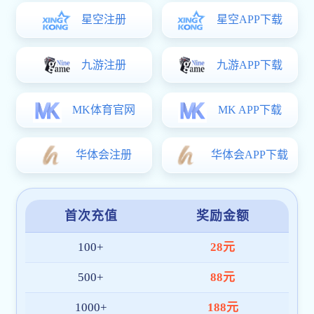
2026-07-05 17:04
53 次阅读
热刺降级几率微乎其微铁锤帮面临严峻考
验需期待奇迹
在当前的足球赛季中，热刺降级的几率微乎其微，而
西汉姆联（铁锤帮）则面临着严峻的考验，需要寄希
望于奇迹才能保住自己的英超席位。本文将从四个方
面进行深入剖析：首先分析热刺的稳定表现与球队深
度，其次探讨西汉姆联所面临的困境及其战斗精神，
随后对两队未来的赛程进行比较，最后总结两者在本
赛季中的不同命运和未来展望。通过这些方面的讨