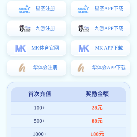
2026-07-08 18:54
58 次阅读
乐透抽签结果揭晓奇才获得状元签爵士榜
眼快船喜获第五签勇士第十一雷霆第十二
在近日的NBA乐透抽签中，各支球队的选秀命运发生
了戏剧性的变化。华盛顿奇才队凭借幸运获得了状元
签，成为本次选秀的最大赢家。而犹他爵士则收获榜
眼签，显示出他们在未来重建中的潜力。同时，洛杉
矶快船也喜获第五签，这为他们增加了更多选择。金
州勇士和俄克拉荷马城雷霆分别获得第十一和第十二
顺位，这两个传统强队面临着新的挑战与机遇。本文