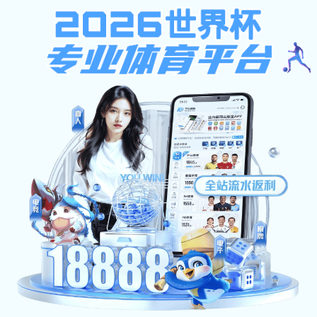
立即注册
乐竞体育
官网 · 权威体
育数据平台
乐竞体育 OFFICIAL WEBSITE
自2022年创立以来，
乐竞体育
致力于为用户提供包括
NBA、英超、欧洲杯、LPL在内的热门赛事直播与数据
服务，广受用户信赖。
立即下载乐竞体育APP