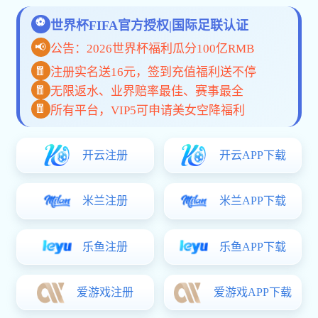
首页
/
体育焦点
/ 正文